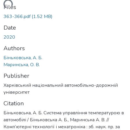
Loading...
Files
363-366.pdf
(1.52 MB)
Date
2020
Authors
Біньковська, А. Б.
Маринська, О. В.
Publisher
Харківський національний автомобільно-дорожній
університет
Citation
Біньковська, А. Б. Система управління температурою в
автомобілі / Біньковська А. Б., Маринська А. В. //
Комп’ютерні технології і мехатроніка : зб. наук. пр. за