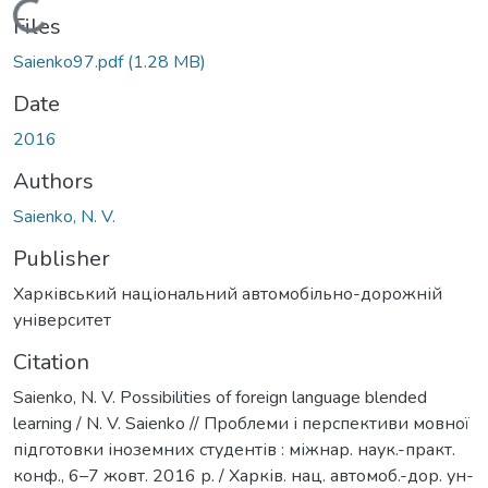
Loading...
Files
Saienko97.pdf
(1.28 MB)
Date
2016
Authors
Saienko, N. V.
Publisher
Харківський національний автомобільно-дорожній
університет
Citation
Saienko, N. V. Possibilities of foreign language blended
learning / N. V. Saienko // Проблеми і перспективи мовної
підготовки іноземних студентів : міжнар. наук.-практ.
конф., 6–7 жовт. 2016 р. / Харків. нац. автомоб.-дор. ун-