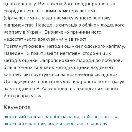
цього капіталу. Визначена його неоднорідність та
спорідненість з іншими нематеріальними
(віртуальними) складниками сукупного капіталу
підприємства. Наведена ситуація з обліком людського
капіталу в Україні. Визначено причини його
недостатнього врахування у звітності.
Розглянуті основні методи оцінки людського капіталу.
Наведені їх позитивні та негативні сторони цих
методів оцінки. Запропоновано підходи до побудови
більш точних та дієвих методів оцінки людського
капіталу, які ґрунтуються на визначених складових.
Досліджується поняття «гудвіл кадрового потенціалу»
за методикою В. Аллавердяна та наводиться спосіб
його розрахунку.
Keywords
людський капітал
,
заробітна плата
,
здібності
,
оцінка
людського капіталу
,
індекс людського капіталу