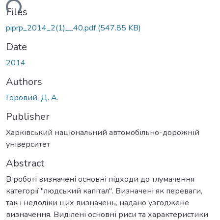
ding...
Files
piprp_2014_2(1)__40.pdf
(547.85 KB)
Date
2014
Authors
Горовий, Д. А.
Publisher
Харківський національний автомобільно-дорожній
університет
Abstract
В роботі визначені основні підходи до тлумачення
категорії "людський капітал". Визначені як переваги,
так і недоліки цих визначень, надано узгоджене
визначення. Виділені основні риси та характеристики