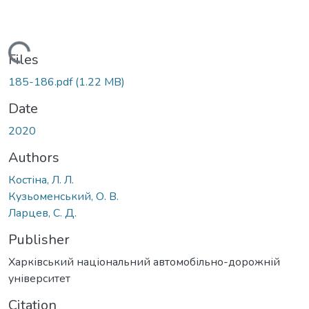
Loading...
Files
185-186.pdf
(1.22 MB)
Date
2020
Authors
Костіна, Л. Л.
Кузьоменський, О. В.
Ларцев, С. Д.
Publisher
Харківський національний автомобільно-дорожній
університет
Citation