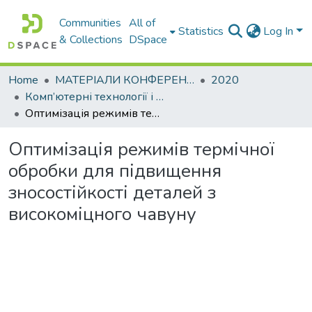
Communities
All of
Statistics
Log In
& Collections
DSpace
Home
МАТЕРІАЛИ КОНФЕРЕНЦІЙ
2020
Комп’ютерні технології і мехатроніка
Оптимізація режимів термічної обробки для підвищення зносостійкості деталей з високоміцного чавуну
Оптимізація режимів термічної
обробки для підвищення
зносостійкості деталей з
високоміцного чавуну