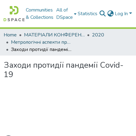
Communities
All of
Statistics
Log In
& Collections
DSpace
Home
МАТЕРІАЛИ КОНФЕРЕНЦІЙ
2020
Метрологічні аспекти прийняття рішень в умовах роботи на техногенно небезпечних об’єктах
Заходи протидії пандемії Сovid-19
Заходи протидії пандемії Сovid-
19