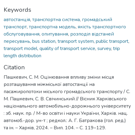
Keywords
автостанція
,
транспортна система
,
громадський
транспорт
,
транспортна модель
,
якість транспортного
обслуговування
,
опитування
,
розподіл відстаней
пересувань
,
bus station
,
transport system
,
public transport
,
transport model
,
quality of transport service
,
survey
,
trip
length distribution
Citation
Пашкевич, С. М. Оцінювання впливу зміни місця
розташування міжміської автостанції на
пасажиропотоки міського громадського транспорту / С.
М. Пашкевич, С. В. Свічинський // Вісник Харківського
національного автомобільно-дорожнього університету
: зб. наук. пр. / М-во освiти i науки України, Харків. нац.
автомоб.-дор. ун-т ; редкол.: А. Г. Батракова (гол. ред.)
та iн. – Харкiв, 2024. – Вип. 104. – С. 119–129.