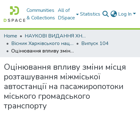
Communities
All of
Statistics
Log In
& Collections
DSpace
Home
НАУКОВІ ВИДАННЯ ХНАДУ
Вісник Харківського національного автомобільно-дорожнього університету / Вестник Харьковского национального автомобильно-дорожного университета
Випуск 104
Оцінювання впливу зміни місця розташування міжміської автостанції на пасажиропотоки міського громадського транспорту
Оцінювання впливу зміни місця
розташування міжміської
автостанції на пасажиропотоки
міського громадського
транспорту