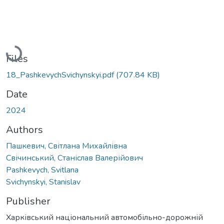
Loading...
Files
18_PashkevychSvichynskyi.pdf
(707.84 KB)
Date
2024
Authors
Пашкевич, Світлана Михайлівна
Свічинський, Станіслав Валерійович
Pashkevych, Svitlana
Svichynskyi, Stanislav
Publisher
Харківський національний автомобільно-дорожній