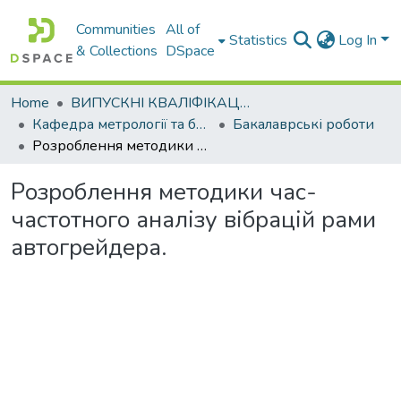
Communities
All of
Statistics
Log In
& Collections
DSpace
Home
ВИПУСКНІ КВАЛІФІКАЦІЙНІ РОБОТИ
Кафедра метрології та безпеки життєдіяльності
Бакалаврські роботи
Розроблення методики час-частотного аналізу вібрацій рами автогрейдера.
Розроблення методики час-
частотного аналізу вібрацій рами
автогрейдера.