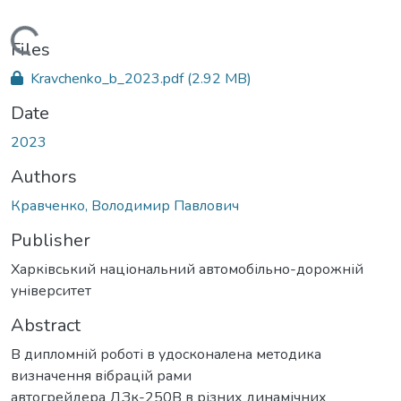
Loading...
Files
Kravchenko_b_2023.pdf
(2.92 MB)
Date
2023
Authors
Кравченко, Володимир Павлович
Publisher
Харківський національний автомобільно-дорожній
університет
Abstract
В дипломній роботі в удосконалена методика
визначення вібрацій рами
автогрейдера ДЗк-250В в різних динамічних