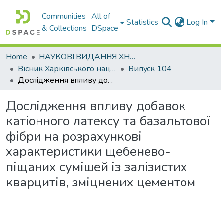
Communities
All of
Statistics
Log In
& Collections
DSpace
Home
НАУКОВІ ВИДАННЯ ХНАДУ
Вісник Харківського національного автомобільно-дорожнього університету / Вестник Харьковского национального автомобильно-дорожного университета
Випуск 104
Дослідження впливу добавок катiонного латексу та базальтової фібри на розрахункові характеристики щебенево-піщаних сумішей із залізистих кварцитів, зміцнених цементом
Дослідження впливу добавок
катiонного латексу та базальтової
фібри на розрахункові
характеристики щебенево-
піщаних сумішей із залізистих
кварцитів, зміцнених цементом