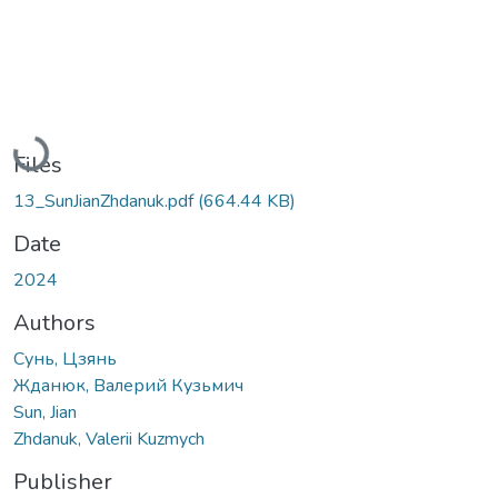
Loading...
Files
13_SunJianZhdanuk.pdf
(664.44 KB)
Date
2024
Authors
Сунь, Цзянь
Жданюк, Валерий Кузьмич
Sun, Jian
Zhdanuk, Valerii Kuzmych
Publisher