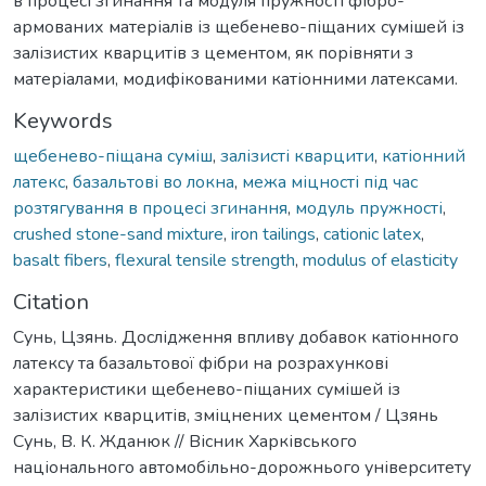
в процесі згинання та модуля пружності фібро-
армованих матеріалів із щебенево-піщаних сумішей із
залізистих кварцитів з цементом, як порівняти з
матеріалами, модифікованими катіонними латексами.
Keywords
щебенево-піщана суміш
,
залізисті кварцити
,
катіонний
латекс
,
базальтові во локна
,
межа міцності під час
розтягування в процесі згинання
,
модуль пружності
,
crushed stone-sand mixture
,
iron tailings
,
cationic latex
,
basalt fibers
,
flexural tensile strength
,
modulus of elasticity
Citation
Сунь, Цзянь. Дослідження впливу добавок катiонного
латексу та базальтової фібри на розрахункові
характеристики щебенево-піщаних сумішей із
залізистих кварцитів, зміцнених цементом / Цзянь
Сунь, В. К. Жданюк // Вісник Харківського
національного автомобільно-дорожнього університету