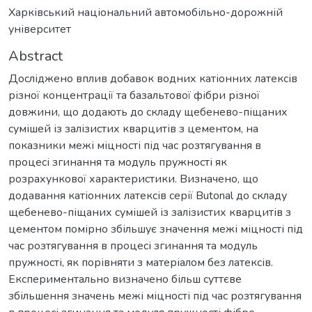
Харківський національний автомобільно-дорожній
університет
Abstract
Досліджено вплив добавок водних катіонних латексів
різної концентрації та базальтової фібри різної
довжини, що додають до складу щебенево-піщаних
сумішей із залізистих кварцитів з цементом, на
показники межі міцності під час розтягування в
процесі згинання та модуль пружності як
розрахункової характеристики. Визначено, що
додавання катіонних латексів серії Butonal до складу
щебенево-піщаних сумішей із залізистих кварцитів з
цементом помірно збільшує значення межі міцності під
час розтягування в процесі згинання та модуль
пружності, як порівняти з матеріалом без латексів.
Експериментально визначено більш суттєве
збільшення значень межі міцності під час розтягування