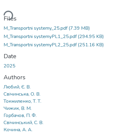
ding...
Files
M_Transportni systemy_25.pdf
(7.39 MB)
M_Transportni systemyPL1_25.pdf
(294.95 KB)
M_Transportni systemyPL2_25.pdf
(251.16 KB)
Date
2025
Authors
Любий, Є. В.
Свічинська, О. В.
Токмиленко, Т. Т.
Чижик, В. М.
Горбачов, П. Ф.
Свічинський, С. В.
Кочина, А. А.