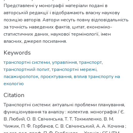
Представлені у монографії матеріали подані в
авторській редакції і відображають власну наукову
позицію авторів. Автори несуть повну відповідальність
за точність наведених фактів, цитат, економіко-
статистичних даних, наукової термінології, імен
власних, джерел посилання.
Keywords
транспортні системи
,
управління
,
транспорт
,
транспортний попит
,
транспортні мережі
,
пасажиропоток
,
проєктування
,
вплив транспорту на
екологію
Citation
Транспортні системи: актуальні проблеми планування,
функціонування та аналізу : колектив. монографія / Є.
В. Любий, О. В. Свічинська, Т. Т. Токмиленко, В. М.
Чижик, П. Ф. Горбачов, С. В. Свічинський, А. А. Кочина ;