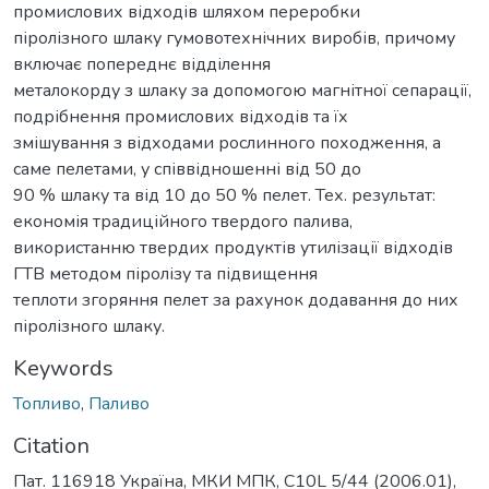
промислових відходів шляхом переробки
піролізного шлаку гумовотехнічних виробів, причому
включає попереднє відділення
металокорду з шлаку за допомогою магнітної сепарації,
подрібнення промислових відходів та їх
змішування з відходами рослинного походження, а
саме пелетами, у співвідношенні від 50 до
90 % шлаку та від 10 до 50 % пелет. Тех. результат:
економія традиційного твердого палива,
використанню твердих продуктів утилізації відходів
ГТВ методом піролізу та підвищення
теплоти згоряння пелет за рахунок додавання до них
піролізного шлаку.
Keywords
Топливо
,
Паливо
Citation
Пат. 116918 Україна, МКИ МПК, C10L 5/44 (2006.01),