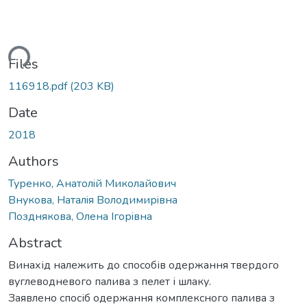
ding...
Files
116918.pdf
(203 KB)
Date
2018
Authors
Туренко, Анатолiй Миколайович
Внукова, Наталiя Володимирiвна
Позднякова, Олена Iгорiвна
Abstract
Винахід належить до способів одержання твердого
вуглеводневого палива з пелет і шлаку.
Заявлено спосіб одержання комплексного палива з