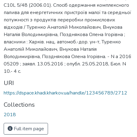
C10L 5/48 (2006.01). Спосiб одержання комплексного
палива для енергетичних пристроїв малої та середньої
потужностi з продуктiв переробки промислових
вiдходiв / Туренко Анатолiй Миколайович, Внукова
Наталiя Володимирiвна, Позднякова Олена Iгорiвна ;
власники : Харкiв. нац. автомоб.-дор. ун-т, Туренко
Анатолiй Миколайович, Внукова Наталiя
Володимирiвна, Позднякова Олена Iгорiвна. - N a 2016
05209 ; заявл. 13.05.2016 ; опубл. 25.05.2018, Бюл. N
10.- 4 с.
URI
https://dspace.khadi.kharkov.ua/handle/123456789/2712
Collections
2018
Full item page