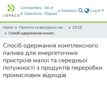
Communities
All of
Statistics
Log In
& Collections
DSpace
Home
Патенти та авторські свідоцтва
2018
Спосiб одержання комплексного палива для енергетичних пристроїв малої та середньої потужностi з продуктiв переробки промислових вiдходiв
Спосiб одержання комплексного
палива для енергетичних
пристроїв малої та середньої
потужностi з продуктiв переробки
промислових вiдходiв