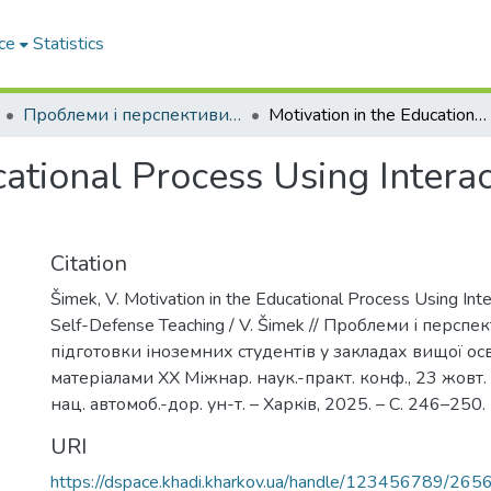
ce
Statistics
Проблеми і перспективи мовної підготовки іноземних студентів у закладах вищої освіти
Motivation in the Educational Process Using Interactive Methods in Self-Defense Teaching
cational Process Using Interac
Citation
Šimek, V. Motivation in the Educational Process Using Int
Self-Defense Teaching / V. Šimek // Проблеми і перспе
підготовки іноземних студентів у закладах вищої освіти
матеріалами ХХ Міжнар. наук.-практ. конф., 23 жовт. 
нац. автомоб.-дор. ун-т. – Харкiв, 2025. – С. 246–250.
URI
https://dspace.khadi.kharkov.ua/handle/123456789/265