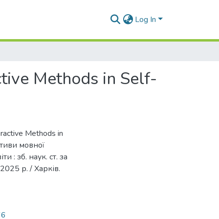
Log In
tive Methods in Self-
eractive Methods in
ктиви мовної
 : зб. наук. ст. за
2025 р. / Харків.
66