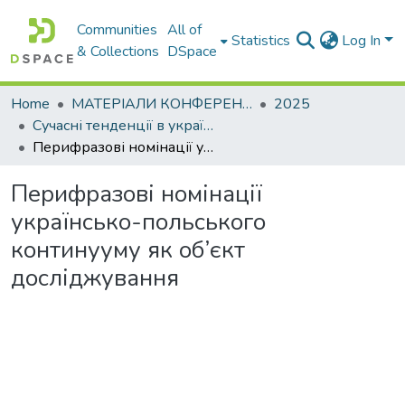
Communities
All of
Statistics
Log In
& Collections
DSpace
Home
МАТЕРІАЛИ КОНФЕРЕНЦІЙ
2025
Сучасні тенденції в українській і світовій гуманітаристиці
Перифразові номінації українсько-польського континууму як об’єкт досліджування
Перифразові номінації
українсько-польського
континууму як об’єкт
досліджування