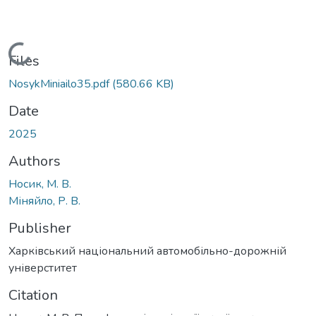
Loading...
Files
NosykMiniailo35.pdf
(580.66 KB)
Date
2025
Authors
Носик, М. В.
Міняйло, Р. В.
Publisher
Харківський національний автомобільно-дорожній
універститет
Citation