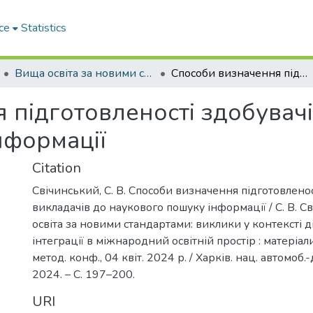
ce
Statistics
Вища освіта за новими стандартами: виклики у контексті діджиталізації та інтеграції в міжнародний освітній простір
Способи визначення підготовленості здобувачів та викладачів до наукового пошуку інформації
підготовленості здобувачі
нформації
Citation
Свічинський, С. В. Способи визначення підготовленос
викладачів до наукового пошуку інформації / С. В. С
освіта за новими стандартами: виклики у контексті д
інтеграції в міжнародний освітній простір : матеріали 
метод. конф., 04 квіт. 2024 р. / Харків. нац. автомоб.-д
2024. – С. 197–200.
URI