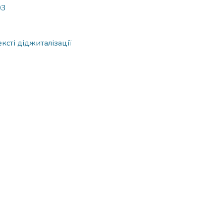
03
ксті діджиталізації