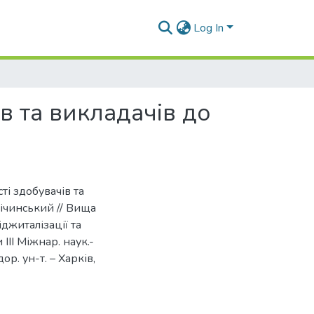
Log In
в та викладачів до
ті здобувачів та
вічинський // Вища
іджиталізації та
ІІІ Міжнар. наук.-
ор. ун-т. – Харків,