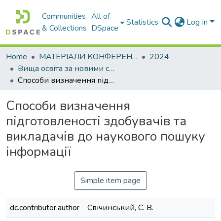
Communities
All of
Statistics
Log In
& Collections
DSpace
Home
МАТЕРІАЛИ КОНФЕРЕНЦІЙ
2024
Вища освіта за новими стандартами: виклики у контексті діджиталізації та інтеграції в міжнародний освітній простір
Способи визначення підготовленості здобувачів та викладачів до наукового пошуку інформації
Способи визначення
підготовленості здобувачів та
викладачів до наукового пошуку
інформації
Simple item page
dc.contributor.author
Свічинський, С. В.