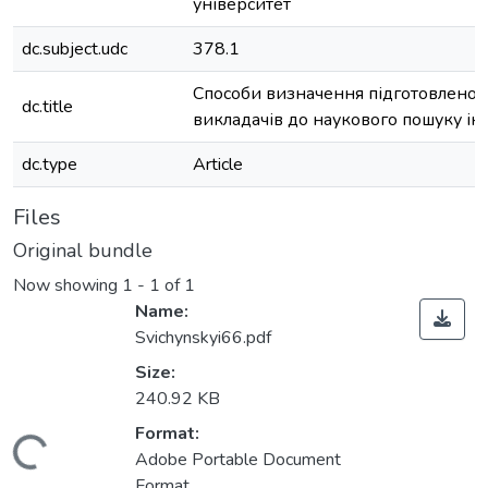
університет
dc.subject.udc
378.1
Способи визначення підготовленост
dc.title
викладачів до наукового пошуку ін
dc.type
Article
Files
Original bundle
Now showing
1 - 1 of 1
Name:
Svichynskyi66.pdf
Size:
240.92 KB
Format:
Loading...
Adobe Portable Document
Format