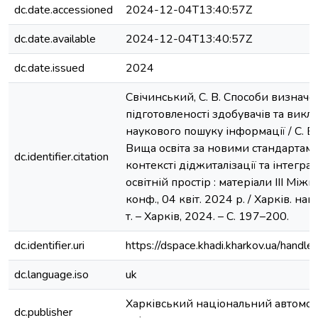
dc.date.accessioned
2024-12-04T13:40:57Z
dc.date.available
2024-12-04T13:40:57Z
dc.date.issued
2024
Свічинський, С. В. Способи визнач
підготовленості здобувачів та викл
наукового пошуку інформації / С. В.
Вища освіта за новими стандартами
dc.identifier.citation
контексті діджиталізації та інтегр
освітній простір : матеріали ІІІ Міжн
конф., 04 квіт. 2024 р. / Харків. нац
т. – Харків, 2024. – С. 197–200.
dc.identifier.uri
https://dspace.khadi.kharkov.ua/han
dc.language.iso
uk
Харківський національний автомо
dc.publisher