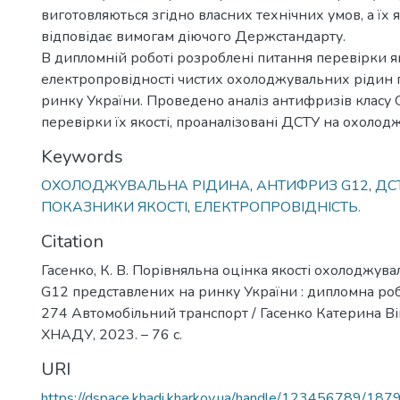
виготовляються згідно власних технічних умов, а їх 
відповідає вимогам діючого Держстандарту.
В дипломній роботі розроблені питання перевірки як
електропровідності чистих охолоджувальних рідин 
ринку України. Проведено аналіз антифризів класу 
перевірки їх якості, проаналізовані ДСТУ на охолод
Keywords
ОХОЛОДЖУВАЛЬНА РІДИНА
,
АНТИФРИЗ G12
,
ДС
ПОКАЗНИКИ ЯКОСТІ
,
ЕЛЕКТРОПРОВІДНІСТЬ.
Citation
Гасенко, К. В. Порівняльна оцінка якості охолоджува
G12 представлених на ринку України : дипломна робота
274 Автомобільний транспорт / Гасенко Катерина Вікт
ХНАДУ, 2023. – 76 с.
URI
https://dspace.khadi.kharkov.ua/handle/123456789/187