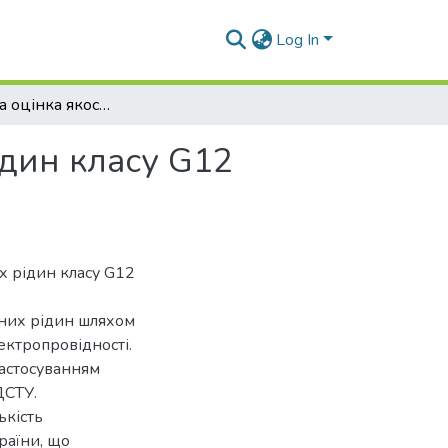
Log In
Порівняльна оцінка якості охолоджувальних рідин класу G12 представлених на ринку України
ідин класу G12
х рідин класу G12
ьних рідин шляхом
ектропровідності.
застосуванням
ДСТУ.
ькість
раїни, що