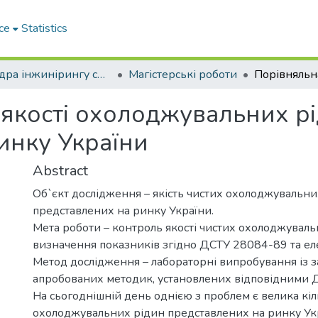
ce
Statistics
Кафедра інжинірингу систем автомобільного транспорту
Магістерські роботи
 якості охолоджувальних р
инку України
Abstract
Об`єкт дослідження – якість чистих охолоджувальни
представлених на ринку України.
Мета роботи – контроль якості чистих охолоджувал
визначення показників згідно ДСТУ 28084-89 та ел
Метод дослідження – лабораторні випробування із 
апробованих методик, установлених відповідними 
На сьогоднішній день однією з проблем є велика кіл
охолоджувальних рідин представлених на ринку Ук