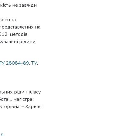
якість не завжди
ості та
представлених на
G12, методів
жувальні рідини.
ТУ 28084-89
,
ТУ
,
льних рідин класу
 ... магістра :
орівна. – Харків :
95