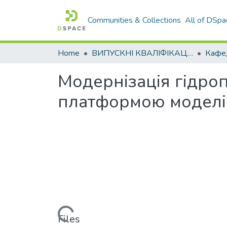
Communities & Collections
All of DSpa
Home
ВИПУСКНІ КВАЛІФІКАЦІЙНІ РОБОТИ
Модернізація гідро
платформою моделі
Loading...
Files