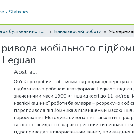
ce
Statistics
Кафедра будівельних і дорожніх машин
Бакалаврські роботи
привода мобільного підйом
 Leguan
Abstract
Об’єкт розробки – об’ємний гідропривод пересуван
підйомника з робочою платформою Leguan з підви
значеннями маси 1900 кг і швидкості до 11 км/год. 
кваліфікаційної роботи бакалавра – розрахунок об’
гідропривода підйомника з підвищенми масою і шв
пересування. Методика виконання – аналітичні роз
тягового-швидкісної характеристики ти визначення
гідропривода з використанням пакету прикладних п