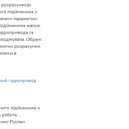
а розрахункові
ого підйомника з
начені параметри
я підйомника масою
гідропривода та
олоджувача. Обрані
номічні розрахунки
езпеки в
ний гідропривод
ного підйомника з
 робота …
енко Руслан