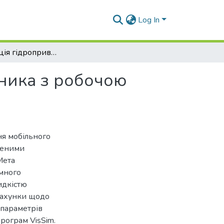
Log In
Модернізація гідропривода мобільного підйомника з робочою платформою моделі Leguan
ника з робочою
ня мобільного
щеними
Мета
ємного
идкістю
рахунки щодо
 параметрів
рограм VisSim.