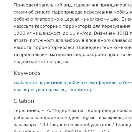
Приведені загальний вид, гідравлічні принципові т
схеми об’ємного гідропривода пересування мобільн
робочою платформою Leguan на колісному шасі. Виз
насоса та героторних гідромоторів для пересуванн
1900 кг на швидкості до 11 км/год. Визначені ККД 
втрати потужності для вибору відповідного оливаох
насос та гідромотор-колеса. Проведені техніко-еко
та представлені матеріали щодо охорони праці та б
надзвичайних ситуаціях.
Keywords
мобільний підйомник з робочою платформою
,
об’єм
для пересування
,
насос
,
гідромотор
Citation
Терещенко, Р. А. Модернізація гідропривода мобіль
робочою платформою моделі Leguan : кваліфікаційна
бакалавра : 133 Галузеве машинобудування / Терещ
Андрійович. – Харків : ХНАДУ, 2024. – 70 с.