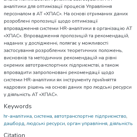
аналітики для оптимізації процесів Управління
персоналом в АТ «ХПАС». На основі отриманих даних
розроблені пропозиції щодо оптимізації
впровадження системи HR-аналітики в організацію АТ
«ХПАС». Впровадження пропозицій та рекомендацій,
наданих у дослідженні, полягає у можливості
застосування розроблених теоретичних положень,
висновків та методичних рекомендацій на рівні
окремих автотранспортних підприємстві, а також
впровадити запропоновані рекомендації щодо
системи HR-аналітики як інструменту прийняття
кадрових рішень на основі даних про людські ресурси
у діяльність АТ «ХПАС».
Keywords
hr-аналітика
,
система
,
автотранспортне підприємство
,
дашборд
,
людські ресурси
,
орган управління
,
діяльність
Citation