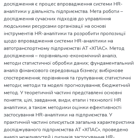
дослідження є процес впровадження системи HR-
аналітики у діяльність підприємства. Мета роботи –
дослідження сучасних підходів до управління
людськими ресурсами організації на основі
інструментів HR-аналітики та розробити пропозиції
щодо впровадження системи HR-аналітики на
автотранспортному підприємстві АТ «ХПАС». Метод
дослідження – порівняльно-економічний аналіз,
методи статистичної обробки даних; фундаментальний
аналіз фінансового середовища бізнесу; вибіркове
спостереження; порівняння та групування; статистичні
методи; методи та моделі прогнозування; бюджетний
метод. У теоретичній частині представлені основні
поняття, цілі, завдання, види, етапи і технології HR
аналітики, а також методики оцінки ефективності
застосування HR-аналітики на підприємства. У
практичній частині описується загальна характеристика
досліджуваного підприємства АТ «ХПАС», проведено
аналіз можливостей і ризиків застосування HR-