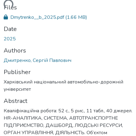
ding...
Files
Dmytrenko__b_2025.pdf
(1.66 MB)
Date
2025
Authors
Дмитренко, Сергій Павлович
Publisher
Харківський національний автомобільно-дорожній
університет
Abstract
Кваліфікаційна робота: 52 с., 5 рис., 11 табл., 40 джерел.
HR-АНАЛІТИКА, СИСТЕМА, АВТОТРАНСПОРТНЕ
ПІДПРИЄМСТВО, ДАШБОРД, ЛЮДСЬКІ РЕСУРСИ,
ОРГАН УПРАВЛІННЯ, ДІЯЛЬНІСТЬ. Об’єктом