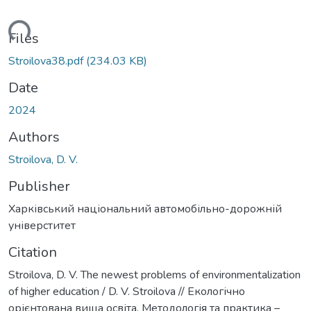
oading...
Files
Stroilova38.pdf
(234.03 KB)
Date
2024
Authors
Stroilova, D. V.
Publisher
Харківський національний автомобільно-дорожній
універститет
Citation
Stroilova, D. V. Тhe newest problems of environmentalization
of higher education / D. V. Stroilova // Екологічно
орієнтована вища освіта. Методологія та практика –