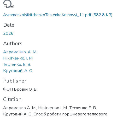
ding...
Files
AvramenkoNikitchenkoTeslenkoKruhovyi_11.pdf
(582.8 KB)
Date
2026
Authors
Авраменко, А. М.
Нікітченко, І. М.
Тесленко, Е. В.
Круговий, А. О.
Publisher
ФОП Бровін О. В.
Citation
Авраменко А. М., Нікітченко І. М., Тесленко Е. В.,
Круговий А. О. Спосіб роботи поршневого теплового