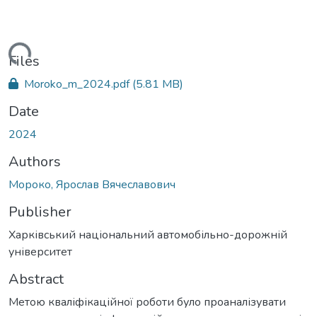
oading...
Files
Moroko_m_2024.pdf
(5.81 MB)
Date
2024
Authors
Мороко, Ярослав Вячеславович
Publisher
Харківський національний автомобільно-дорожній
університет
Abstract
Метою кваліфікаційної роботи було проаналізувати