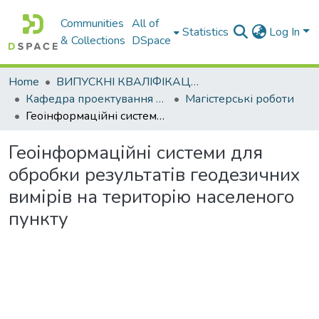
Communities
All of
Statistics
Log In
& Collections
DSpace
Home
ВИПУСКНІ КВАЛІФІКАЦІЙНІ РОБОТИ
Кафедра проектування доріг, геодезії і землеустрою
Магістерські роботи
Геоінформаційні системи для обробки результатів геодезичних вимірів на територію населеного пункту
Геоінформаційні системи для
обробки результатів геодезичних
вимірів на територію населеного
пункту