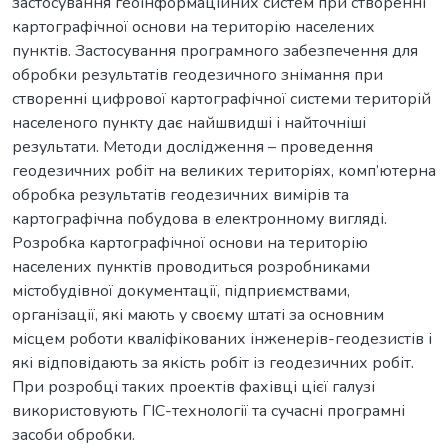
застосування геоінформаційних систем при створенні
картографічної основи на територію населених
пунктів. Застосування програмного забезпечення для
обробки результатів геодезичного знімання при
створенні цифрової картографічної системи територій
населеного пункту дає найшвидші і найточніші
результати. Методи дослідження – проведення
геодезичних робіт на великих територіях, комп’ютерна
обробка результатів геодезичних вимірів та
картографічна побудова в електронному вигляді.
Розробка картографічної основи на територію
населених пунктів проводиться розробниками
містобудівної документації, підприємствами,
організації, які мають у своєму штаті за основним
місцем роботи кваліфікованих інженерів-геодезистів і
які відповідають за якість робіт із геодезичних робіт.
При розробці таких проектів фахівці цієї галузі
використовують ГІС-технології та сучасні програмні
засоби обробки.