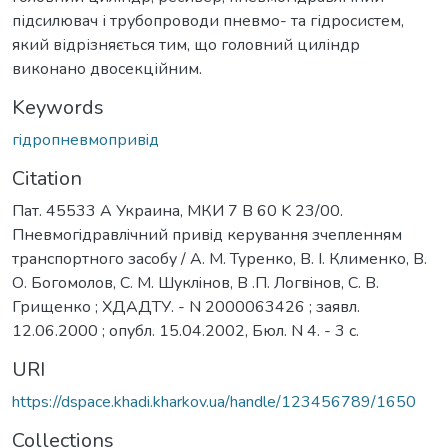
підсилювач і трубопроводи пневмо- та гідросистем,
який відрізняється тим, що головний циліндр
виконано двосекційним.
Keywords
гiдропневмопривiд
Citation
Пат. 45533 А Украина, МКИ 7 B 60 K 23/00.
Пневмогiдравлiчний привiд керування зчепленням
транспортного засобу / А. М. Туренко, В. I. Клименко, В.
О. Богомолов, С. М. Шуклiнов, В .П. Логвiнов, С. В.
Грищенко ; ХДАДТУ. - N 2000063426 ; заявл.
12.06.2000 ; опубл. 15.04.2002, Бюл. N 4. - 3 с.
URI
https://dspace.khadi.kharkov.ua/handle/123456789/1650
Collections