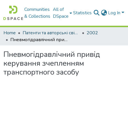
Communities
All of
Statistics
Log In
& Collections
DSpace
Home
Патенти та авторські свідоцтва
2002
Пневмогiдравлiчний привiд керування зчепленням транспортного засобу
Пневмогiдравлiчний привiд
керування зчепленням
транспортного засобу