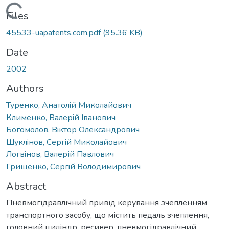
Loading...
Files
45533-uapatents.com.pdf
(95.36 KB)
Date
2002
Authors
Туренко, Анатолiй Миколайович
Клименко, Валерiй Iванович
Богомолов, Вiктор Олександрович
Шуклiнов, Сергiй Миколайович
Логвiнов, Валерій Павлович
Грищенко, Сергiй Володимирович
Abstract
Пневмогідравлічний привід керування зчепленням
транспортного засобу, що містить педаль зчеплення,
головний циліндр, ресивер, пневмогідравлічний