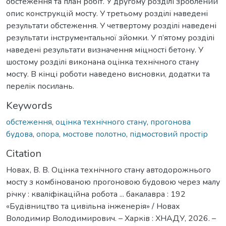
обстеження та план робіт. У другому розділі зроблений
опис конструкцій мосту. У третьому розділі наведені
результати обстеження. У четвертому розділі наведені
результати інструментальної зйомки. У п’ятому розділі
наведені результати визначення міцності бетону. У
шостому розділі виконана оцінка технічного стану
мосту. В кінці роботи наведено висновки, додатки та
перелік посилань.
Keywords
обстеження
,
оцінка технічного стану
,
прогонова
будова
,
опора
,
мостове полотно
,
підмостовий простір
Citation
Новах, В. В. Оцінка технічного стану автодорожнього
мосту з комбінованою прогоновою будовою через малу
річку : кваліфікаційна робота ... бакалавра : 192
«Будівництво та цивільна інженерія» / Новах
Володимир Володимирович. – Харків : ХНАДУ, 2026. –