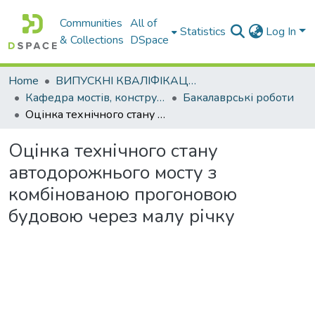
Communities
All of
Statistics
Log In
& Collections
DSpace
Home
ВИПУСКНІ КВАЛІФІКАЦІЙНІ РОБОТИ
Кафедра мостів, конструкцій та будівельної механіки
Бакалаврські роботи
Оцінка технічного стану автодорожнього мосту з комбінованою прогоновою будовою через малу річку
Оцінка технічного стану
автодорожнього мосту з
комбінованою прогоновою
будовою через малу річку