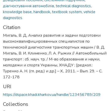
діагностування автомобілів
,
technical diagnostics
,
knowledge base
,
handbook
,
textbook system
,
vehicle
diagnostics
Citation
Мигаль, В. Д. Анализ развития и задачи подготовки
высококвалифицированных специалистов по
технической диагностике транспортных машин / В. Д.
Мигаль, В. И. Клименко, Л. А. Рыжих // Автомобильный
транспорт : сб. науч. тр. / М-во образования и науки,
молодежи и спорта Украины, ХНАДУ ; [редкол.:
Туренко А. Н. (гл. ред.) и др.] – Х., 2011. – Вып. 29. – С.
172-178
URI
https://dspace.khadi.kharkov.ua/handle/123456789/209
Collections