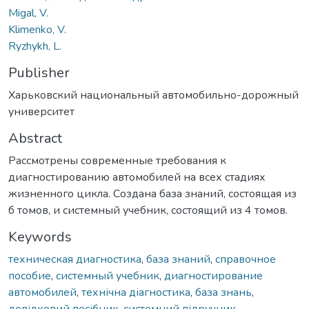
Migal, V.
Klimenko, V.
Ryzhykh, L.
Publisher
Харьковский национальный автомобильно-дорожный
университет
Abstract
Рассмотрены современные требования к
диагностированию автомобилей на всех стадиях
жизненного цикла. Создана база знаний, состоящая из
б томов, и системный учебник, состоящий из 4 томов.
Keywords
техническая диагностика
,
база знаний
,
справочное
пособие
,
системный учебник
,
диагностирование
автомобилей
,
технічна діагностика
,
база знань
,
довідковий посібник
,
системний підручник
,