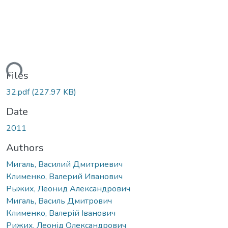
ding...
Files
32.pdf
(227.97 KB)
Date
2011
Authors
Мигаль, Василий Дмитриевич
Клименко, Валерий Иванович
Рыжих, Леонид Александрович
Мигаль, Василь Дмитрович
Клименко, Валерій Іванович
Рижих, Леонід Олександрович