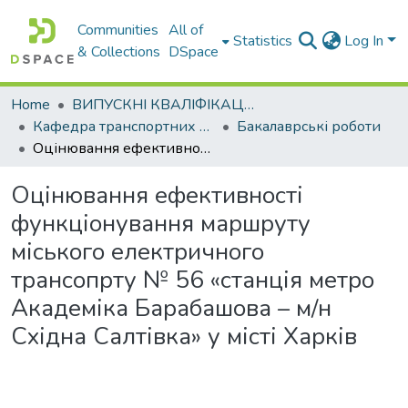
Communities
All of
Statistics
Log In
& Collections
DSpace
Home
ВИПУСКНІ КВАЛІФІКАЦІЙНІ РОБОТИ
Кафедра транспортних систем і логістики
Бакалаврські роботи
Оцінювання ефективності функціонування маршруту міського електричного трансопрту № 56 «станція метро Академіка Барабашова – м/н Східна Салтівка» у місті Харків
Оцінювання ефективності
функціонування маршруту
міського електричного
трансопрту № 56 «станція метро
Академіка Барабашова – м/н
Східна Салтівка» у місті Харків