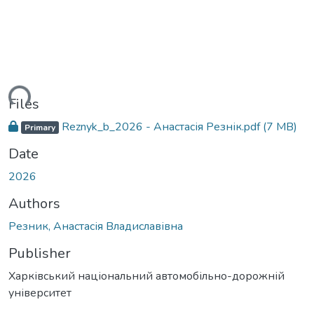
ding...
Files
Reznyk_b_2026 - Анастасія Резнік.pdf
(7 MB)
Primary
Date
2026
Authors
Резник, Анастасія Владиславівна
Publisher
Харківський національний автомобільно-дорожній
університет