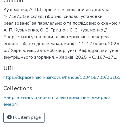
Citation
Кузьменко, А. П. Порівняння показників двигуна
4ч7,5/7,35 в складі гібриної силової установки
реалізованої за паралельною та послідовною схемою /
А. П. Кузьменко, О. В. Грицюк, С. С. Кузьменко //
Енергетичні установки та альтернативні джерела
енергії : зб. тез доп. міжнар. конф., 11–12 берез. 2025
р. / Харків. нац. автомоб.-дор. ун-т, Кафедра двигунів
внутрішнього згоряння. – Харків, 2025. – С. 167–171.
URI
https://dspace.khadi.kharkov.ua/handle/123456789/25189
Collections
Енергетичні установки та альтернативні джерела
енергії
Full item page