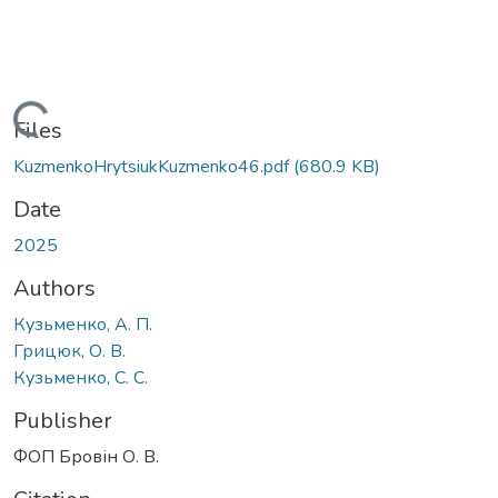
Loading...
Files
KuzmenkoHrytsiukKuzmenko46.pdf
(680.9 KB)
Date
2025
Authors
Кузьменко, А. П.
Грицюк, О. В.
Кузьменко, С. С.
Publisher
ФОП Бровін О. В.