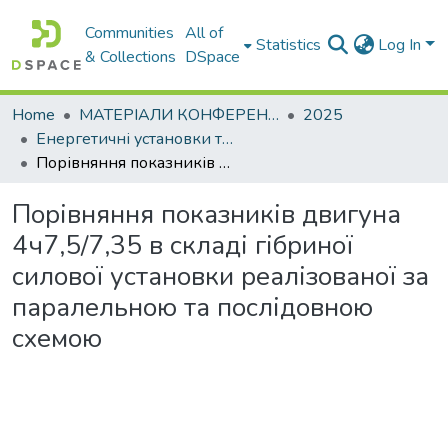
Communities
All of
Statistics
Log In
& Collections
DSpace
Home
МАТЕРІАЛИ КОНФЕРЕНЦІЙ
2025
Енергетичні установки та альтернативні джерела енергії
Порівняння показників двигуна 4ч7,5/7,35 в складі гібриної силової установки реалізованої за паралельною та послідовною схемою
Порівняння показників двигуна
4ч7,5/7,35 в складі гібриної
силової установки реалізованої за
паралельною та послідовною
схемою