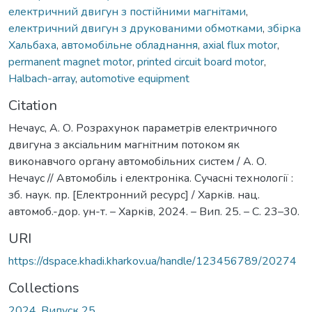
електричний двигун з постійними магнітами
,
електричний двигун з друкованими обмотками
,
збірка
Хальбаха
,
автомобільне обладнання
,
axial flux motor
,
permanent magnet motor
,
printed circuit board motor
,
Halbach-array
,
automotive equipment
Citation
Нечаус, А. О. Розрахунок параметрів електричного
двигуна з аксіальним магнітним потоком як
виконавчого органу автомобільних систем / А. О.
Нечаус // Автомобіль і електроніка. Сучасні технології :
зб. наук. пр. [Електронний ресурс] / Харків. нац.
автомоб.-дор. ун-т. – Харків, 2024. – Вип. 25. – С. 23–30.
URI
https://dspace.khadi.kharkov.ua/handle/123456789/20274
Collections
2024, Випуск 25