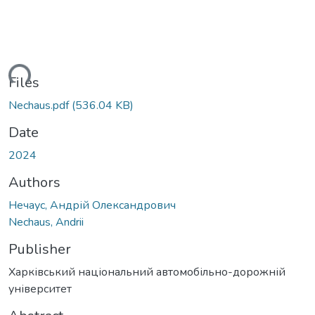
ding...
Files
Nechaus.pdf
(536.04 KB)
Date
2024
Authors
Нечаус, Андрій Олександрович
Nechaus, Andrii
Publisher
Харківський національний автомобільно-дорожній
університет