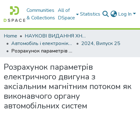
Communities
All of
Statistics
Log In
& Collections
DSpace
Home
НАУКОВІ ВИДАННЯ ХНАДУ
Автомобіль і електроніка. Сучасні технології
2024, Випуск 25
Розрахунок параметрів електричного двигуна з аксіальним магнітним потоком як виконавчого органу автомобільних систем
Розрахунок параметрів
електричного двигуна з
аксіальним магнітним потоком як
виконавчого органу
автомобільних систем