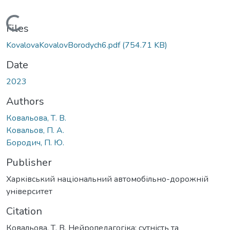
Loading...
Files
KovalovaKovalovBorodych6.pdf
(754.71 KB)
Date
2023
Authors
Ковальова, Т. В.
Ковальов, П. А.
Бородич, П. Ю.
Publisher
Харківський національний автомобільно-дорожній
університет
Citation
Ковальова, Т. В. Нейропедагогіка: сутність та