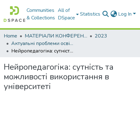
Communities
All of
Statistics
Log In
& Collections
DSpace
Home
МАТЕРІАЛИ КОНФЕРЕНЦІЙ
2023
Актуальні проблеми освітньо-виховного процесу та шляхи їх вирішення в умовах сучасних викликів
Нейропедагогіка: сутність та можливості використання в університеті
Нейропедагогіка: сутність та
можливості використання в
університеті