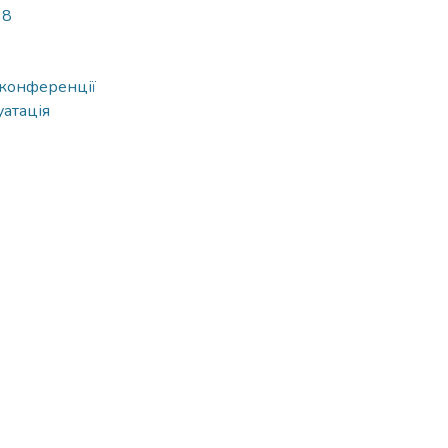
38
 конференції
уатація