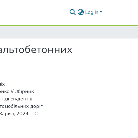
Log In
фальтобетонних
іх
нко // Збірник
ції студентів
втомобільних доріг,
Харкiв, 2024. – С.