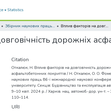
ce
Statistics
Збірник наукових праць 86-ї міжнародної наукової конференції студентів університету. Секція Будівництво та експлуатація автомобільних доріг
Вплив факторів на довговічність дорожніх асфальтобетонних покриттів
довговічність дорожніх ас
Citation
Откалюк, Н. Вплив факторів на довговічність дорожн
асфальтобетонних покриттів / Н. Откалюк, О. О. Фоме
наукових праць 86-ї міжнародної наукової конферен
університету. Секція: Будівництво та експлуатація а
9–10 квіт. 2024 р. / Харків. нац. автомоб.-дор. ун-т. – 
110–114.
URI