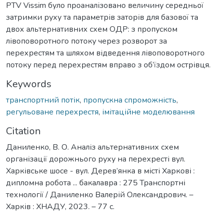
PTV Vissim було проаналізовано величину середньої
затримки руху та параметрів заторів для базової та
двох альтернативних схем ОДР: з пропуском
лівоповоротного потоку через розворот за
перехрестям та шляхом відведення лівоповоротного
потоку перед перехрестям вправо з об’їздом острівця.
Keywords
транспортний потік
,
пропускна спроможність
,
регульоване перехрестя
,
імітаційне моделювання
Citation
Даниленко, В. О. Аналіз альтернативних схем
організації дорожнього руху на перехресті вул.
Харківське шосе - вул. Дерев’янка в місті Харкові :
дипломна робота ... бакалавра : 275 Транспортні
технології / Даниленко Валерій Олександрович. –
Харків : ХНАДУ, 2023. – 77 с.