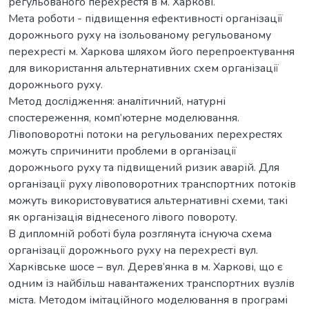
регульованого перехрестя в м. Харкові.
Мета роботи - підвищення ефективності організації
дорожнього руху на ізольованому регульованому
перехресті м. Харкова шляхом його перепроектування
для використання альтернативних схем організації
дорожнього руху.
Метод дослідження: аналітичний, натурні
спостереження, комп’ютерне моделювання.
Лівоповоротні потоки на регульованих перехрестях
можуть спричинити проблеми в організації
дорожнього руху та підвищений ризик аварій. Для
організації руху лівоповоротних транспортних потоків
можуть використовуватися альтернативні схеми, такі
як організація віднесеного лівого повороту.
В дипломній роботі була розглянута існуюча схема
організації дорожнього руху на перехресті вул.
Харківське шосе – вул. Дерев’янка в м. Харкові, що є
одним із найбільш навантажених транспортних вузлів
міста. Методом імітаційного моделювання в програмі