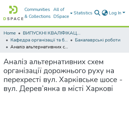
Communities
All of
Statistics
Log In
& Collections
DSpace
Home
ВИПУСКНІ КВАЛІФІКАЦІЙНІ РОБОТИ
Кафедра організації та безпеки дорожнього руху
Бакалаврські роботи
Аналіз альтернативних схем організації дорожнього руху на перехресті вул. Харківське шосе - вул. Дерев’янка в місті Харкові
Аналіз альтернативних схем
організації дорожнього руху на
перехресті вул. Харківське шосе -
вул. Дерев’янка в місті Харкові