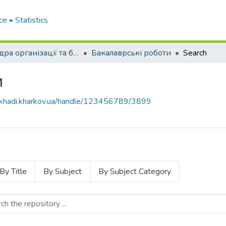
ce
Statistics
Кафедра організації та безпеки дорожнього руху
Бакалаврські роботи
Search
и
e.khadi.kharkov.ua/handle/123456789/3899
By Title
By Subject
By Subject Category