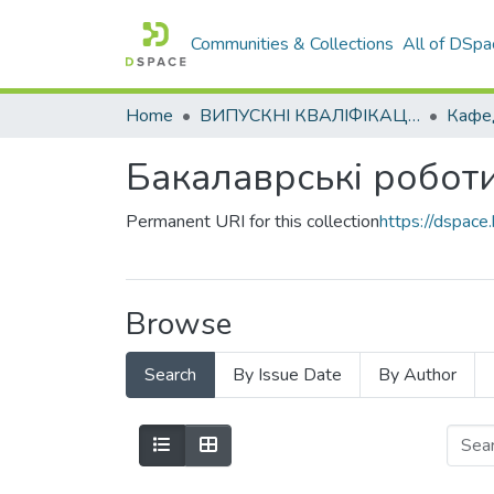
Communities & Collections
All of DSpa
Home
ВИПУСКНІ КВАЛІФІКАЦІЙНІ РОБОТИ
Бакалаврські робот
Permanent URI for this collection
https://dspac
Browse
Search
By Issue Date
By Author