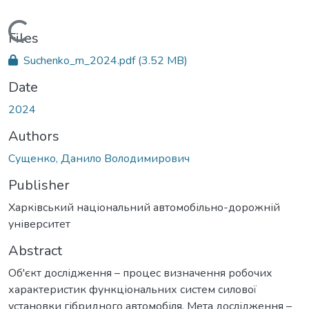
Loading...
Files
Suchenko_m_2024.pdf
(3.52 MB)
Date
2024
Authors
Сущенко, Данило Володимирович
Publisher
Харківський національний автомобільно-дорожній
університет
Abstract
Об'єкт дослідження – процес визначення робочих
характеристик функціональних систем силової
установки гібридного автомобіля. Мета дослідження –