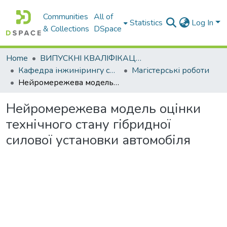
Communities
All of
Statistics
Log In
& Collections
DSpace
Home
ВИПУСКНІ КВАЛІФІКАЦІЙНІ РОБОТИ
Кафедра інжинірингу систем автомобільного транспорту
Магістерські роботи
Нейромережева модель оцінки технічного стану гібридної силової установки автомобіля
Нейромережева модель оцінки
технічного стану гібридної
силової установки автомобіля