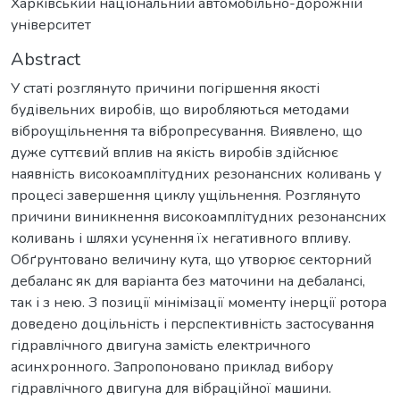
Харківський національний автомобільно-дорожній
університет
Abstract
У статі розглянуто причини погіршення якості
будівельних виробів, що виробляються методами
віброущільнення та вібропресування. Виявлено, що
дуже суттєвий вплив на якість виробів здійснює
наявність високоамплітудних резонансних коливань у
процесі завершення циклу ущільнення. Розглянуто
причини виникнення високоамплітудних резонансних
коливань і шляхи усунення їх негативного впливу.
Обґрунтовано величину кута, що утворює секторний
дебаланс як для варіанта без маточини на дебалансі,
так і з нею. З позиції мінімізації моменту інерції ротора
доведено доцільність і перспективність застосування
гідравлічного двигуна замість електричного
асинхронного. Запропоновано приклад вибору
гідравлічного двигуна для вібраційної машини.