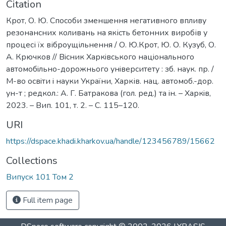
Citation
Крот, О. Ю. Способи зменшення негативного впливу
резонансних коливань на якість бетонних виробів у
процесі їх віброущільнення / О. Ю.Крот, Ю. О. Кузуб, О.
А. Крючков // Вiсник Харкiвського нацiонального
автомобiльно-дорожнього унiверситету : зб. наук. пр. /
М-во освiти i науки України, Харків. нац. автомоб.-дор.
ун-т ; редкол.: А. Г. Батракова (гол. ред.) та iн. – Харкiв,
2023. – Вип. 101, т. 2. – C. 115–120.
URI
https://dspace.khadi.kharkov.ua/handle/123456789/15662
Collections
Випуск 101 Том 2
Full item page