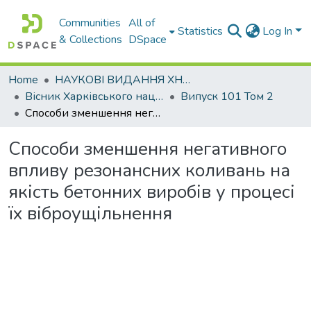
Communities
All of
Statistics
Log In
& Collections
DSpace
Home
НАУКОВІ ВИДАННЯ ХНАДУ
Вісник Харківського національного автомобільно-дорожнього університету / Вестник Харьковского национального автомобильно-дорожного университета
Випуск 101 Том 2
Способи зменшення негативного впливу резонансних коливань на якість бетонних виробів у процесі їх віброущільнення
Способи зменшення негативного
впливу резонансних коливань на
якість бетонних виробів у процесі
їх віброущільнення