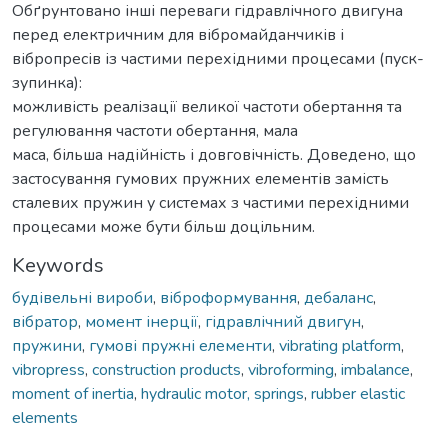
Обґрунтовано інші переваги гідравлічного двигуна
перед електричним для вібромайданчиків і
вібропресів із частими перехідними процесами (пуск-
зупинка):
можливість реалізації великої частоти обертання та
регулювання частоти обертання, мала
маса, більша надійність і довговічність. Доведено, що
застосування гумових пружних елементів замість
сталевих пружин у системах з частими перехідними
процесами може бути більш доцільним.
Keywords
будівельні вироби
,
віброформування
,
дебаланс
,
вібратор
,
момент інерції
,
гідравлічний двигун
,
пружини
,
гумові пружні елементи
,
vibrating platform
,
vibropress
,
construction products
,
vibroforming
,
imbalance
,
moment of inertia
,
hydraulic motor, springs
,
rubber elastic
elements