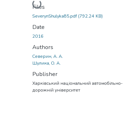
Loading...
Files
SeverynShulyka85.pdf
(792.24 KB)
Date
2016
Authors
Северин, А. А.
Шулика, О. А.
Publisher
Харківський національний автомобільно-
дорожній університет