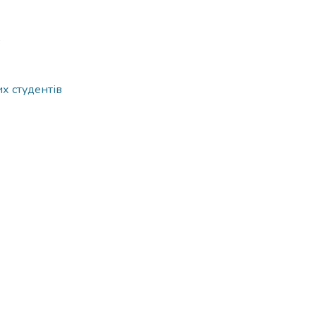
3
х студентів