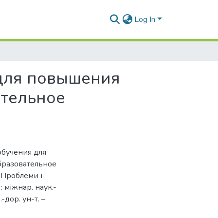
Log In
для повышения
ательное
обучения для
бразовательное
/ Проблеми і
 міжнар. наук.-
-дор. ун-т. –