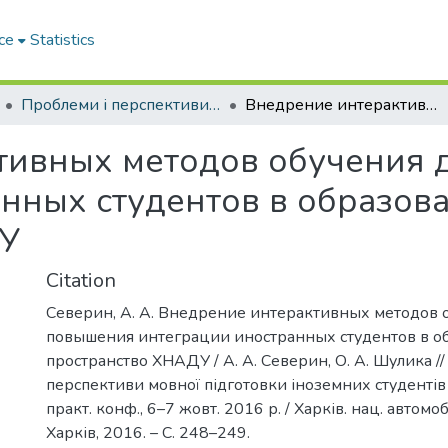
ce
Statistics
Проблеми і перспективи мовної підготовки іноземних студентів
Внедрение интерактивных методов обучения для повышения интеграции иностранных студентов в образовательное пространство ХНАДУ
тивных методов обучения 
нных студентов в образов
ДУ
Citation
Северин, А. А. Внедрение интерактивных методов 
повышения интеграции иностранных студентов в о
пространство ХНАДУ / А. А. Северин, О. А. Шулика /
перспективи мовної підготовки іноземних студентів :
практ. конф., 6–7 жовт. 2016 р. / Харків. нац. автомоб.
Харків, 2016. – С. 248–249.