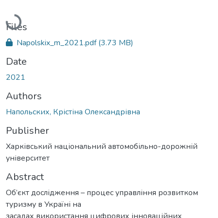
Loading...
Files
Napolskix_m_2021.pdf
(3.73 MB)
Date
2021
Authors
Напольских, Крістіна Олександрівна
Publisher
Харківський національний автомобільно-дорожній
університет
Abstract
Об’єкт дослідження – процес управління розвитком
туризму в Україні на
засадах використання цифрових інноваційних