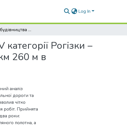
Log In
Технологія будівництва автомобільної дороги ІV категорії Рогізки – Привільне – Щокоть – Забарівка довжиною 14 км 260 м в Чернігівській області
 категорії Рогізки –
км 260 м в
ний аналіз
льної дороги та
волив чітко
я робіт. Прийнята
два роки:
яного полотна, а