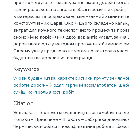
протягом другого – влаштування шарів дорожнього о
також розраховано загальні обсяги земляних робіт,
в матеріалах та розраховано мінімальний змінний т
конструктивних шарів. Окрім цього, складено кальк
витрат для кожного технологічного процесу та пров
економічне порівняння двох варіантів улаштування
дорожнього одягу методом просочення бітумною ем
Окрему увагу приділено вимогам до контролю якості 
будівництва дорожньої конструкції.
Keywords
умови будівництва
,
характеристики ґрунту земляно
роботи
,
дорожній одяг
,
гарячий асфальтобетон
,
щеб
суміш
,
контроль якості робіт
Citation
Чепіль, С. Г. Технологія будівництва автомобільної до
Рогізки – Привільне – Щокоть – Забарівка довжино
Чернігівській області : кваліфікаційна робота … бакал