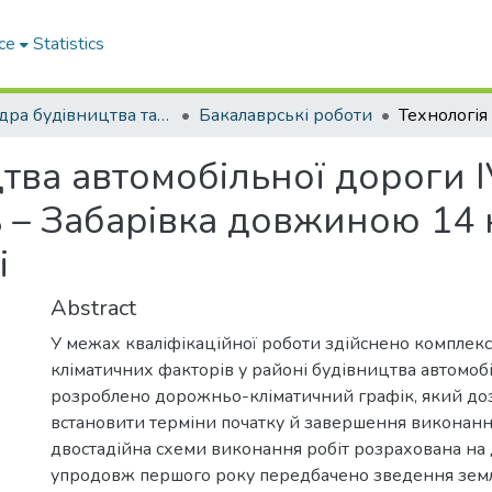
ce
Statistics
Кафедра будiвництва та експлуатацiї автомобiльних дорiг
Бакалаврські роботи
тва автомобільної дороги ІV
 – Забарівка довжиною 14 
і
Abstract
У межах кваліфікаційної роботи здійснено комплекс
кліматичних факторів у районі будівництва автомобі
розроблено дорожньо-кліматичний графік, який доз
встановити терміни початку й завершення виконанн
двостадійна схеми виконання робіт розрахована на 
упродовж першого року передбачено зведення земл