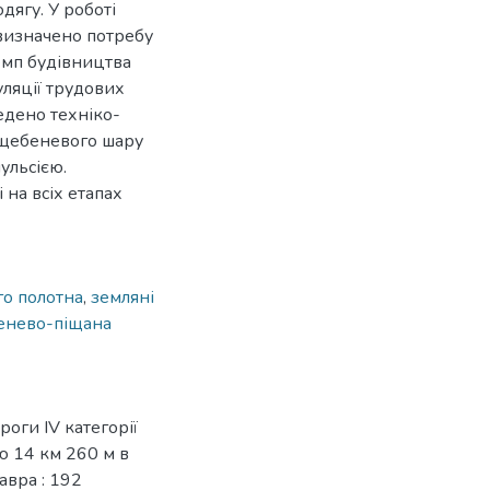
дягу. У роботі
 визначено потребу
емп будівництва
уляції трудових
едено техніко-
 щебеневого шару
ульсією.
на всіх етапах
го полотна
,
земляні
енево-піщана
роги ІV категорії
ю 14 км 260 м в
авра : 192