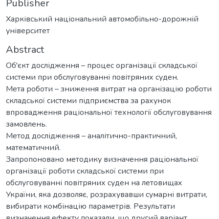
Publisher
Харківський національний автомобільно-дорожній
університет
Abstract
Об'єкт дослідження – процес організації складської
системи при обслуговуванні повітряних суден.
Мета роботи – зниження витрат на організацію роботи
складської системи підприємства за рахунок
впровадження раціональної технології обслуговування
замовлень.
Метод дослідження – аналітично-практичний,
математичний.
Запропоновано методику визначення раціональної
організації роботи складської системи при
обслуговуванні повітряних суден на летовищах
України, яка дозволяє, розрахувавши сумарні витрати,
вибирати комбінацію параметрів. Результати
визначення ефекту показали, що другий варіант