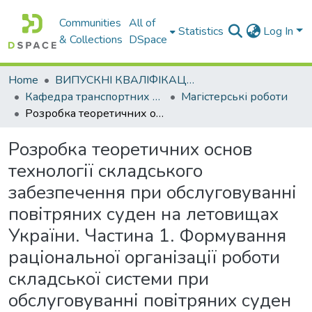
Communities
All of
Statistics
Log In
& Collections
DSpace
Home
ВИПУСКНІ КВАЛІФІКАЦІЙНІ РОБОТИ
Кафедра транспортних технологій
Магістерські роботи
Розробка теоретичних основ технології складського забезпечення при обслуговуванні повітряних суден на летовищах України. Частина 1. Формування раціональної організації роботи складської системи при обслуговуванні повітряних суден на летовищах України.
Розробка теоретичних основ
технології складського
забезпечення при обслуговуванні
повітряних суден на летовищах
України. Частина 1. Формування
раціональної організації роботи
складської системи при
обслуговуванні повітряних суден