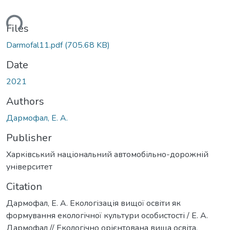
ding...
Files
Darmofal11.pdf
(705.68 KB)
Date
2021
Authors
Дармофал, Е. А.
Publisher
Харківський національний автомобільно-дорожній
університет
Citation
Дармофал, Е. А. Екологізація вищої освіти як
формування екологічної культури особистості / Е. А.
Дармофал // Екологічно орієнтована вища освіта.