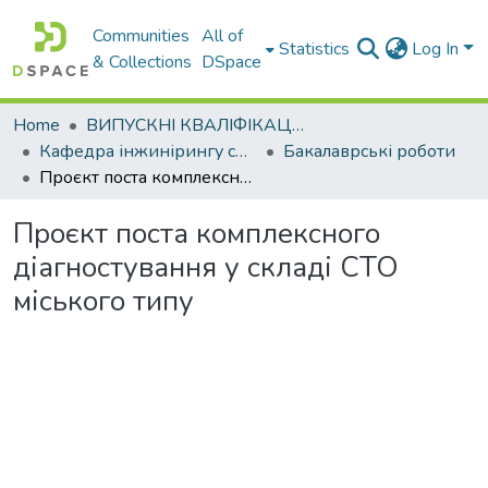
Communities
All of
Statistics
Log In
& Collections
DSpace
Home
ВИПУСКНІ КВАЛІФІКАЦІЙНІ РОБОТИ
Кафедра інжинірингу систем автомобільного транспорту
Бакалаврські роботи
Проєкт поста комплексного діагностування у складі СТО міського типу
Проєкт поста комплексного
діагностування у складі СТО
міського типу