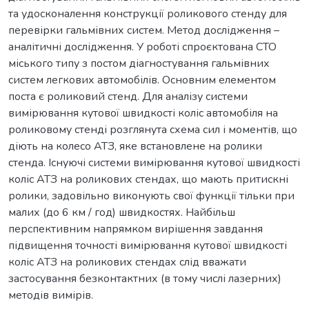
та удосконалення конструкції роликового стенду для
перевірки гальмівних систем. Метод дослідження –
аналітичні дослідження. У роботі спроєктована СТО
міського типу з постом діагностування гальмівних
систем легкових автомобілів. Основним елементом
поста є роликовий стенд. Для аналізу системи
вимірювання кутової швидкості коліс автомобіля на
роликовому стенді розглянута схема сил і моментів, що
діють на колесо АТЗ, яке встановлене на ролики
стенда. Існуючі системи вимірювання кутової швидкості
коліс АТЗ на роликових стендах, що мають притискні
ролики, задовільно виконують свої функції тільки при
малих (до 6 км / год) швидкостях. Найбільш
перспективним напрямком вирішення завдання
підвищення точності вимірювання кутової швидкості
коліс АТЗ на роликових стендах слід вважати
застосування безконтактних (в тому числі лазерних)
методів вимірів.