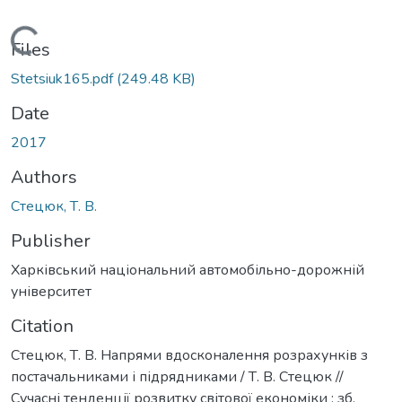
Loading...
Files
Stetsiuk165.pdf
(249.48 KB)
Date
2017
Authors
Стецюк, Т. В.
Publisher
Харківський національний автомобільно-дорожній
університет
Citation
Стецюк, Т. В. Напрями вдосконалення розрахунків з
постачальниками і підрядниками / Т. В. Стецюк //
Сучасні тенденції розвитку світової економіки : зб.