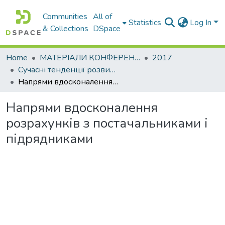
Communities
All of
Statistics
Log In
& Collections
DSpace
Home
МАТЕРІАЛИ КОНФЕРЕНЦІЙ
2017
Сучасні тенденції розвитку світової економіки. Том. ІІ
Напрями вдосконалення розрахунків з постачальниками і підрядниками
Напрями вдосконалення
розрахунків з постачальниками і
підрядниками