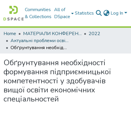
Communities
All of
Statistics
Log In
& Collections
DSpace
Home
МАТЕРІАЛИ КОНФЕРЕНЦІЙ
2022
Актуальні проблеми освітньо-виховного процесу та шляхи їх вирішення в умовах сучасних викликів
Обґрунтування необхідності формування підприємницької компетентності у здобувачів вищої освіти економічних спеціальностей
Обґрунтування необхідності
формування підприємницької
компетентності у здобувачів
вищої освіти економічних
спеціальностей