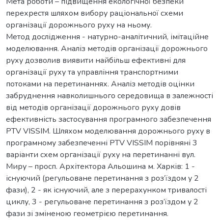
Мета роботи – підвищення екологічної безпеки
перехрестя шляхом вибору раціональної схеми
організації дорожнього руху на ньому.
Метод дослідження - натурно-аналітичний, імітаційне
моделювання. Аналіз методів організації дорожнього
руху дозволив виявити найбільш ефективні для
організації руху та управління транспортними
потоками на перетинаннях. Аналіз методів оцінки
забруднення навколишнього середовища в залежності
від методів організації дорожнього руху довів
ефективність застосування програмного забезпечення
PTV VISSIM. Шляхом моделювання дорожнього руху в
програмному забезпеченні PTV VISSIM порівняні 3
варіанти схем організації руху на перетинанні вул.
Миру – просп. Архітектора Альошина м. Харків: 1 -
існуючий (регульоване перетинання з роз’їздом у 2
фази), 2 - як існуючий, але з перерахунком тривалості
циклу, 3 - регульоване перетинання з роз’їздом у 2
фази зі зміненою геометрією перетинання.