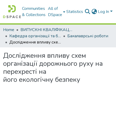
Communities
All of
Statistics
Log In
& Collections
DSpace
Home
ВИПУСКНІ КВАЛІФІКАЦІЙНІ РОБОТИ
Кафедра організації та безпеки дорожнього руху
Бакалаврські роботи
Дослідження впливу схем організації дорожнього руху на перехресті на його екологічну безпеку
Дослідження впливу схем
організації дорожнього руху на
перехресті на
його екологічну безпеку