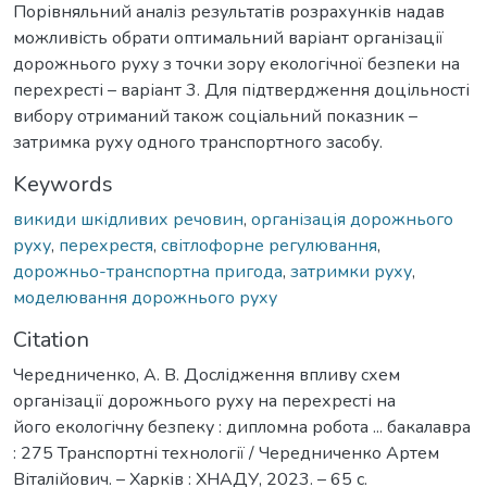
Порівняльний аналіз результатів розрахунків надав
можливість обрати оптимальний варіант організації
дорожнього руху з точки зору екологічної безпеки на
перехресті – варіант 3. Для підтвердження доцільності
вибору отриманий також соціальний показник –
затримка руху одного транспортного засобу.
Keywords
викиди шкідливих речовин
,
організація дорожнього
руху
,
перехрестя
,
світлофорне регулювання
,
дорожньо-транспортна пригода
,
затримки руху
,
моделювання дорожнього руху
Citation
Чередниченко, А. В. Дослідження впливу схем
організації дорожнього руху на перехресті на
його екологічну безпеку : дипломна робота ... бакалавра
: 275 Транспортні технології / Чередниченко Артем
Віталійович. – Харків : ХНАДУ, 2023. – 65 с.