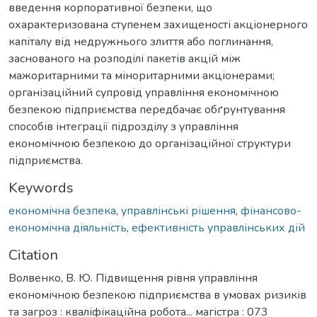
введення корпоративної безпеки, що
охарактеризована ступенем захищеності акціонерного
капіталу від недружнього злиття або поглинання,
заснованого на розподілі пакетів акцій між
мажоритарними та міноритарними акціонерами;
організаційний супровід управління економічною
безпекою підприємства передбачає обґрунтування
способів інтеграції підрозділу з управління
економічною безпекою до організаційної структури
підприємства.
Keywords
економічна безпека
,
управлінські рішення
,
фінансово-
економічна діяльність
,
ефективність управлінських дій
Citation
Волвенко, В. Ю. Підвищення рівня управління
економічною безпекою підприємства в умовах ризиків
та загроз : кваліфікаційна робота... магістра : 073