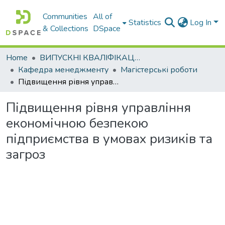
Communities
All of
Statistics
Log In
& Collections
DSpace
Home
ВИПУСКНІ КВАЛІФІКАЦІЙНІ РОБОТИ
Кафедра менеджменту
Магістерські роботи
Підвищення рівня управління економічною безпекою підприємства в умовах ризиків та загроз
Підвищення рівня управління
економічною безпекою
підприємства в умовах ризиків та
загроз