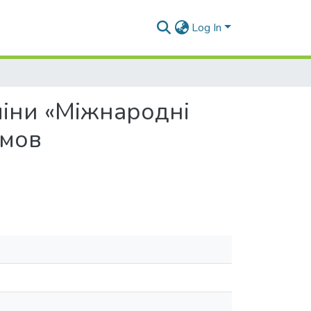
Log In
іни «Міжнародні
умов