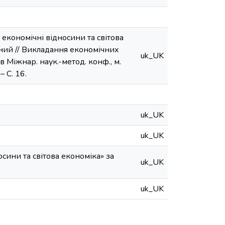
економічні відносини та світова
бний // Викладання економічних
uk_UK
в Міжнар. наук.-метод. конф., м.
– С. 16.
uk_UK
uk_UK
ини та світова економіка» за
uk_UK
uk_UK