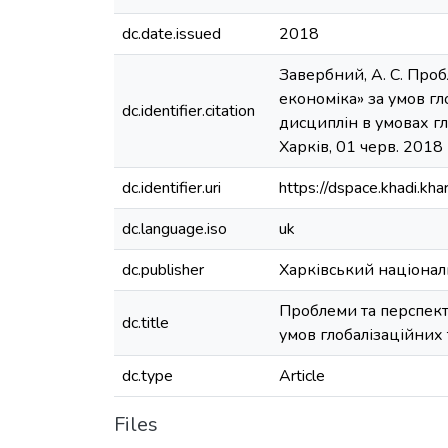
dc.date.issued
2018
Завербний, А. С. Про
економіка» за умов гл
dc.identifier.citation
дисциплін в умовах гл
Харків, 01 черв. 2018 р
dc.identifier.uri
https://dspace.khadi.k
dc.language.iso
uk
dc.publisher
Харківський націонал
Проблеми та перспект
dc.title
умов глобалізаційних
dc.type
Article
Files