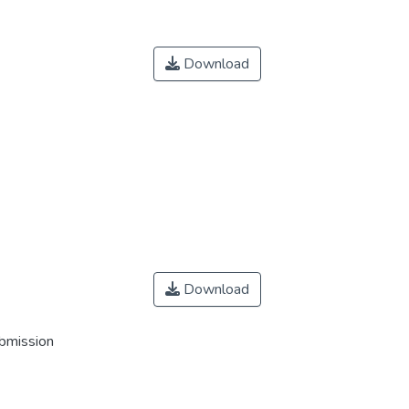
Download
Download
ubmission