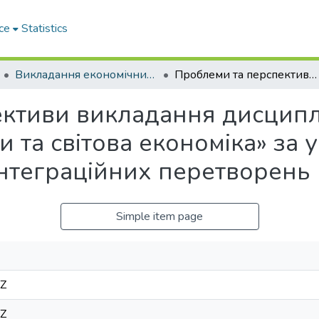
ce
Statistics
Викладання економічних дисциплін в умовах глобалізаційних та інтеграційних перетворень
Проблеми та перспективи викладання дисципліни «Міжнародні економічні відносини та світова економіка» за умов глобалізаційних та інтеграційних перетворень
ктиви викладання дисципл
и та світова економіка» за 
інтеграційних перетворень
Simple item page
3Z
3Z