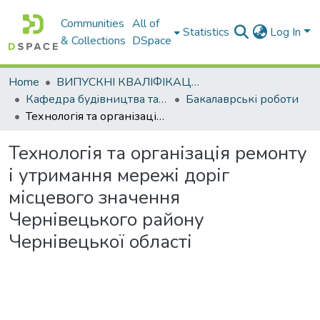
Communities
All of
Statistics
Log In
& Collections
DSpace
Home
ВИПУСКНІ КВАЛІФІКАЦІЙНІ РОБОТИ
Кафедра будiвництва та експлуатацiї автомобiльних дорiг
Бакалаврські роботи
Технологія та організація ремонту і утримання мережі доріг місцевого значення Чернівецького району Чернівецької області
Технологія та організація ремонту
і утримання мережі доріг
місцевого значення
Чернівецького району
Чернівецької області