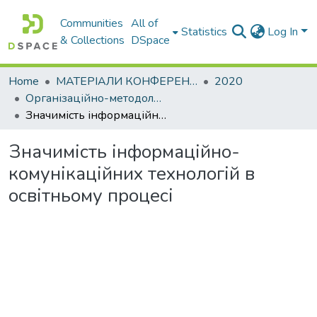
Communities
All of
Statistics
Log In
& Collections
DSpace
Home
МАТЕРІАЛИ КОНФЕРЕНЦІЙ
2020
Організаційно-методологічне забезпечення підготовки фахівців: тенденції, проблеми та шляхи їх вирішення (з нагоди 90-річчя ХНАДУ)
Значимість інформаційно-комунікаційних технологій в освітньому процесі
Значимість інформаційно-
комунікаційних технологій в
освітньому процесі