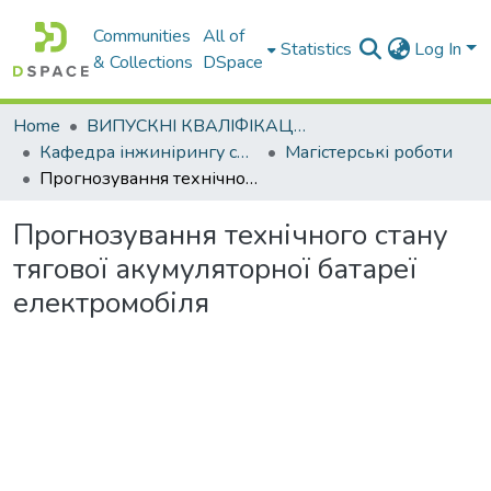
Communities
All of
Statistics
Log In
& Collections
DSpace
Home
ВИПУСКНІ КВАЛІФІКАЦІЙНІ РОБОТИ
Кафедра інжинірингу систем автомобільного транспорту
Магістерські роботи
Прогнозування технічного стану тягової акумуляторної батареї електромобіля
Прогнозування технічного стану
тягової акумуляторної батареї
електромобіля