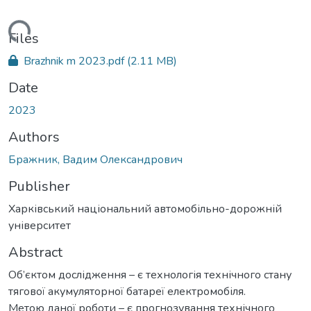
oading...
Files
Brazhnik m 2023.pdf
(2.11 MB)
Date
2023
Authors
Бражник, Вадим Олександрович
Publisher
Харківський національний автомобільно-дорожній
університет
Abstract
Об’єктом дослідження – є технологія технічного стану
тягової акумуляторної батареї електромобіля.
Метою даної роботи – є прогнозування технічного