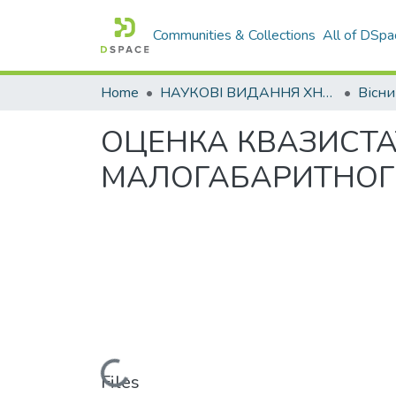
Communities & Collections
All of DSpa
Home
НАУКОВІ ВИДАННЯ ХНАДУ
ОЦЕНКА КВАЗИСТ
МАЛОГАБАРИТНОГО
Loading...
Files