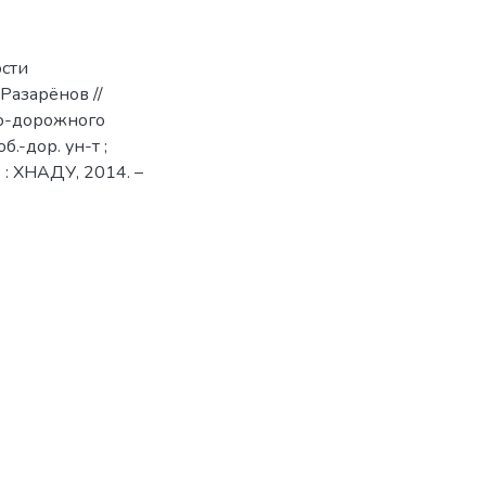
ости
Разарёнов //
но-дорожного
об.-дор. ун-т ;
ов : ХНАДУ, 2014. –