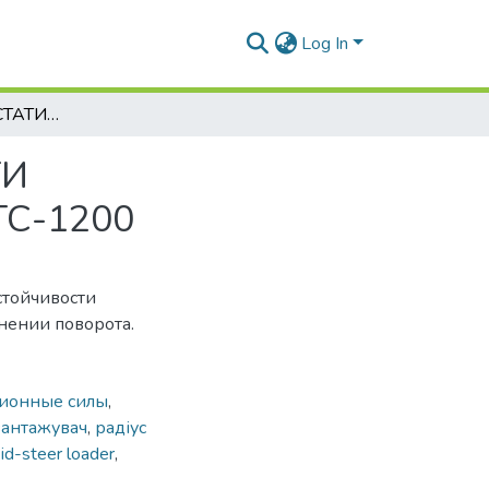
Log In
ОЦЕНКА КВАЗИСТАТИЧЕСКОЙ УСТОЙЧИВОСТИ МАЛОГАБАРИТНОГО ПОГРУЗЧИКА ТИПА ПМТС-1200
ТИ
С-1200
стойчивости
нении поворота.
ионные силы
,
вантажувач
,
радіус
id-steer loader
,