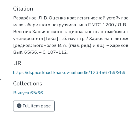
Citation
Разарёнов, Л. В. Оценка квазистатической устойчив
малогабаритного погрузчика типа ПМТС-1200 / Л. В. 
Вестник Харьковского национального автомобиль
университета [Текст] : сб. науч. тр. / Харьк. нац. автом
[редкол.: Богомолов В. А. (глав. ред.) и др.]. – Харьк
Вып. 65/66. – C. 107–112.
URI
https://dspace.khadi.kharkov.ua/handle/123456789/989
-
Collections
Выпуск 65/66
Full item page