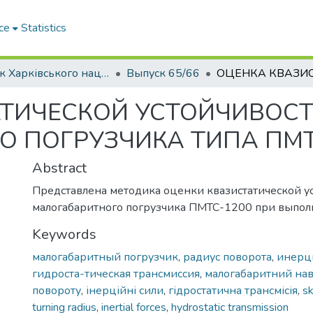
ce
Statistics
Вісник Харківського національного автомобільно-дорожнього університету / Вестник Харьковского национального автомобильно-дорожного университета
Выпуск 65/66
АТИЧЕСКОЙ УСТОЙЧИВОС
 ПОГРУЗЧИКА ТИПА ПМТ
Abstract
Представлена методика оценки квазистатической у
малогабаритного погрузчика ПМТС-1200 при выпол
Keywords
малогабаритный погрузчик
,
радиус поворота
,
инерц
гидроста-тическая трансмиссия
,
малогабаритний на
повороту
,
інерційні сили
,
гідростатична трансмісія
,
sk
turning radius
,
inertial forces
,
hydrostatic transmission