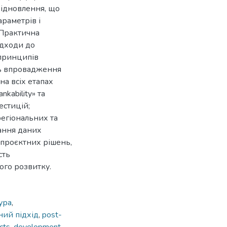
відновлення, що
араметрів і
 Практична
ідходи до
 принципів
ть впровадження
на всіх етапах
kability» та
естицій;
егіональних та
ання даних
 проєктних рішень,
сть
ого розвитку.
ура
,
ний підхід
,
post-