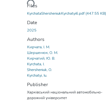
Files
KyrchataShersheniukKyrchatyi6.pdf
(447.55 KB
Date
2025
Authors
Кирчата, І. М.
Шершенюк, О. М.
Кирчатий, Ю. В.
Kyrchata, I.
Shersheniuk, O.
Kyrchatyi, Iu.
Publisher
Харківський національний автомобільно-
дорожній університет