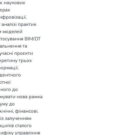
их наукових
ферах
фровізації,
 аналізі практик
ям моделей
стосування BIM/DT
гальнення та
Сучасні проєкти
еретину трьох
ормації,
едентного
ртної
аного до
мувати нова рамка
думу до
нічні, фінансові,
 із залученням
ципів сталого
цифіку управління