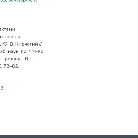
ects
,
development
оєктами
о зеленої
 Ю. В. Кирчатий //
. наук. пр. / М-во
; редкол.: В. Г.
С. 73–82.
13