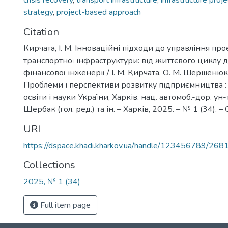
crisis recovery
,
transport infrastructure
,
infrastructure proj
strategy
,
project-based approach
Citation
Кирчата, І. М. Інноваційні підходи до управління пр
транспортної інфраструктури: від життєвого циклу д
фінансової інженерії / І. М. Кирчата, О. М. Шершенюк,
Проблеми і перспективи розвитку підприємництва : зб
освіти і науки України, Харків. нац. автомоб.-дор. ун-т 
Щербак (гол. ред.) та ін. – Харків, 2025. – № 1 (34). – 
URI
https://dspace.khadi.kharkov.ua/handle/123456789/268
Collections
2025, № 1 (34)
Full item page