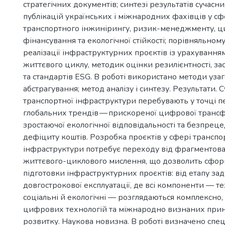
стратегічних документів; синтезі результатів сучасн
публікацій українських і міжнародних фахівців у с
)
транспортного інжинірингу, ризик-менеджменту, ци
фінансування та екологічної стійкості; порівняльному
реалізації інфраструктурних проєктів із урахуванн
життєвого циклу, методик оцінки резилієнтності, за
та стандартів ESG. В роботі використано методи уза
абстрагування; метод аналізу і синтезу. Результати. 
транспортної інфраструктури перебувають у точці п
глобальних трендів — прискореної цифрової трансф
зростаючої екологічної відповідальності та безпрец
дефіциту коштів. Розробка проєктів у сфері транспо
інфраструктури потребує переходу від фрагментов
життєвого-циклового мислення, що дозволить сфор
підготовки інфраструктурних проєктів: від етапу за
довгострокової експлуатації, де всі компоненти — тех
соціальні й екологічні — розглядаються комплексно,
цифрових технологій та міжнародно визнаних прин
розвитку. Наукова новизна. В роботі визначено спе