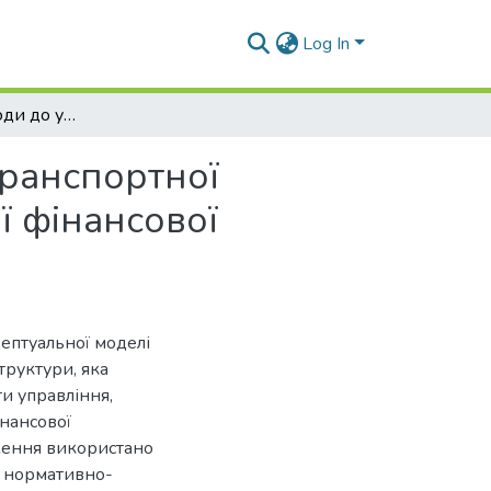
Log In
Інноваційні підходи до управління проєктами транспортної інфраструктури: від життєвого циклу до зеленої фінансової інженерії
транспортної
ї фінансової
ептуальної моделі
труктури, яка
и управління,
інансової
дження використано
і нормативно-