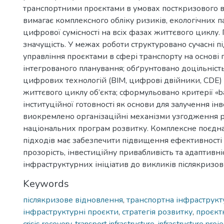
транспортними проєктами в умовах посткризового 
вимагає комплексного обліку ризиків, екологічних п
цифрової сумісності на всіх фазах життєвого циклу.
значущість. У межах роботи структуровано сучасні п
управління проєктами в сфері транспорту на основі
інтегрованого планування; обґрунтовано доцільніс
цифрових технологій (BIM, цифрові двійники, CDE) 
життєвого циклу об’єкта; сформульовано критерії «ban
інституційної готовності як основи для залучення інв
виокремлено організаційні механізми узгодження р
національних програм розвитку. Комплексне поєдн
підходів має забезпечити підвищення ефективності
прозорість, інвестиційну привабливість та адаптивні
інфраструктурних ініціатив до викликів післякризов
Keywords
післякризове відновлення
,
транспортна інфраструкт
інфраструктурні проєкти
,
стратегія розвитку
,
проєкт