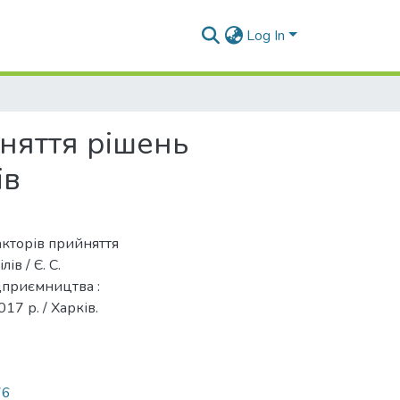
Log In
йняття рішень
ів
акторів прийняття
в / Є. С.
дприємництва :
17 р. / Харків.
76