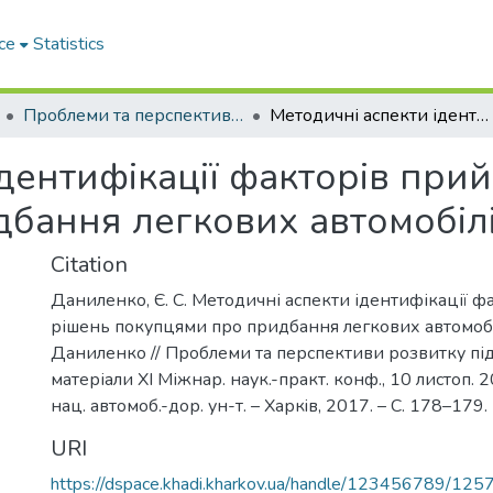
ce
Statistics
Проблеми та перспективи розвитку підприємництва
Методичні аспекти ідентифікації факторів прийняття рішень покупцями про придбання легкових автомобілів
дентифікації факторів при
бання легкових автомобіл
Citation
Даниленко, Є. С. Методичні аспекти ідентифікації ф
рішень покупцями про придбання легкових автомобілі
Даниленко // Проблеми та перспективи розвитку пі
матеріали ХІ Міжнар. наук.-практ. конф., 10 листоп. 20
нац. автомоб.-дор. ун-т. – Харкiв, 2017. – С. 178–179.
URI
https://dspace.khadi.kharkov.ua/handle/123456789/125