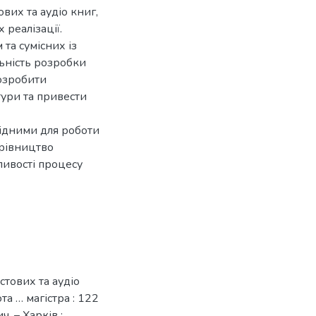
вих та аудіо книг,
 реалізації.
та сумісних із
льність розробки
розробити
тури та привести
хідними для роботи
ерівництво
ливості процесу
стових та аудіо
та … магістра : 122
. – Харків :