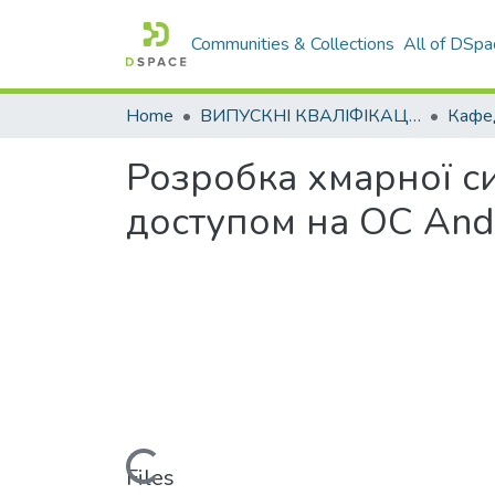
Communities & Collections
All of DSpa
Home
ВИПУСКНІ КВАЛІФІКАЦІЙНІ РОБОТИ
Розробка хмарної си
доступом на ОС Andr
Loading...
Files