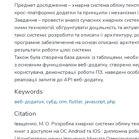
Предмет дослідження – хмарна система обліку тексто
крос-платформні додатки та принципи і механізми їх
Завдання – провести аналіз сучасних хмарних систем 
ними технологій; обґрунтувати доцільність та актуа
такої системи; розробити та описати її архітектуру; 
програмне забезпечення на основі описаної архітек
результати роботи цілої системи.
Також була створена база даних із таблицями, необ
з основним функціоналом веб-додатку, створено к
користувача, демонстрації роботи ПЗ, наведені особ
реалізації запитів до API веб-додатку.
Keywords
веб-додаток
,
субд
,
crm
,
flutter
,
javascript
,
php
Citation
Іващенко, М. О. Розробка хмарної системи обліку тек
книг з доступом на ОС Android та ІOS : дипломна робо
/ Комп'ютерні науки Іващенко Микита Олександрович