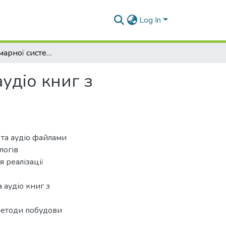
Log In
Розробка хмарної системи обліку текстових та аудіо книг з доступом на ОС Android та ІOS
удіо книг з
 та аудіо файлами
логів
 реалізації
 аудіо книг з
 методи побудови