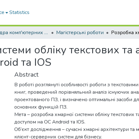
ce
Statistics
Кафедра комп'ютерних наук і інформаційних систем
Магістерські роботи
стеми обліку текстових та а
oid та ІOS
Abstract
В роботі розглянуті особливості роботи з текстовими
книг, проведений порівняльний аналіз існуючих ана
проектованого ПЗ, і визначено оптимальні засоби для
основних функцій ПЗ.
Мета – розробка хмарної системи обліку текстових та
доступом на ОС Android та ІOS.
Об’єкт дослідження – сучасні хмарні архітектури та
клієнт-серверних систем для бізнесу.